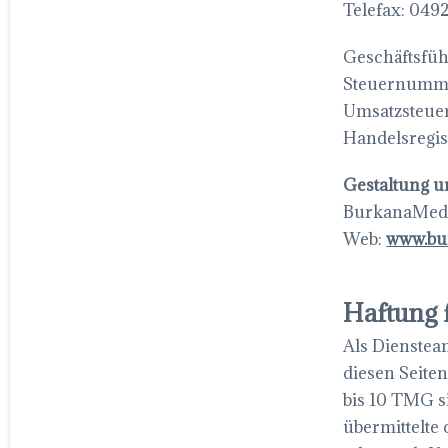
Telefax: 04
Geschäftsfüh
Steuernumme
Umsatzsteue
Handelsregis
Gestaltung 
BurkanaMed
Web:
www.bu
Haftung f
Als Dienstean
diesen Seite
bis 10 TMG si
übermittelte